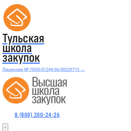
Тульская
школа
закупок
Лицензия № Л035-01244-36/00229715 →
Проверить в реестре Рособрнадзора →
Все курсы 44-ФЗ и 223-ФЗ
8 (800) 200-24-26
Курсы по 44-ФЗ
Курсы по 223-ФЗ
44-ФЗ и 223-ФЗ заказчикам