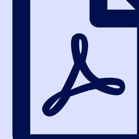
Начните обучение с
тренажером ЕИС и
вебинарами онлайн
в подарок!
ребованные навыки
реальная практика
Начните обучение с
тренажером ЕИС и
вебинарами онлайн
в подарок!