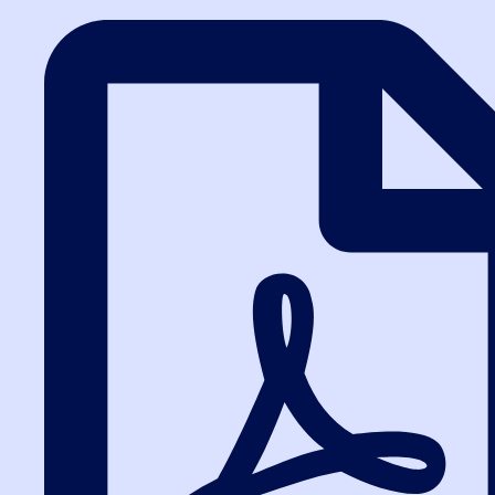
8 (800) 200-24-26
8 (800) 200-24-26
ПН-ЧТ с 8:30 до 18:30 (МСК)
ПТ с 8:30 до 17:00 (МСК)
Все курсы 44-ФЗ и 223-ФЗ
Курсы по 44-ФЗ
Курсы по 223-ФЗ
44-ФЗ и 223-ФЗ заказчикам
44-ФЗ заказчикам
223-ФЗ заказчикам
44-ФЗ и 223-ФЗ поставщикам
Бесплатное обучение
Очно в Москве
Очно в Санкт-Петербурге
Обучение с нуля
Оплата и доставка