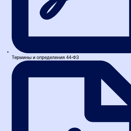
Тренажер ЕИС
Журнал госзакупок
Инструменты закупок
Повышение квалификации
Профпереподготовка
Еще 300+ курсов на Дипломикс
Более 300 учебных курсов на нашем новом проекте
Дипломикс
Сведения об образовательной организации
Лицензия на ведение образовательной деятельности
Проверка образовательного документа в ФИС ФРДО
Демо-курс программы обучения по закупкам
Благодарности клиентов
Помощь заказчику