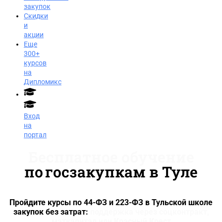
закупок
Скидки
и
акции
Еще
300+
курсов
на
Дипломикс
Вход
на
портал
Бесплатное обучение
по госзакупкам в Туле
Пройдите курсы по 44-ФЗ и 223-ФЗ в Тульской школе
закупок без затрат:
поддержка через соцконтракт,
Заказать звонок
маткапитал или Красный Крест