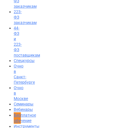
ФЗ
заказчикам
223-
ФЗ
заказчикам
44-
ФЗ
и
223-
ФЗ
поставщикам
Спецкурсы
Очно
в
Санкт-
Петербурге
Очно
в
Москве
Семинары
Вход на портал
Вебинары
Бесплатное
8 (800) 200-24-26
обучение
Инструменты