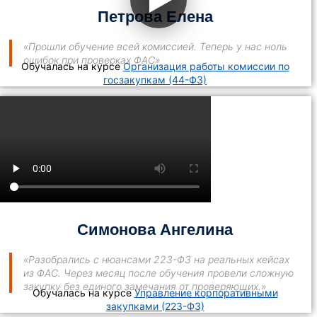
Петрова Елена
«Прошли обучение всей комиссией. Теперь у нас ноль
ошибок при проверках ФАС»
Обучалась на курсе
Организация работы комиссии по
госзакупкам (44-ФЗ)
Симонова Ангелина
«Разобрались с нюансами 223-ФЗ на реальных кейсах
из ФАС. Через месяц после обучения провели сложную
закупку без единого замечания от проверяющих.»
Обучалась на курсе
Управление корпоративными
закупками (223-ФЗ)