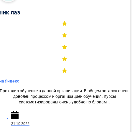
ник лаз
Сразу отправим в
Telegram, MAX или
WhatsApp
материалы в PDF:
на
Яндекс
Проходил обучение в данной организации. В общем остался очень
доволен процессом и организацией обучения. Курсы
систематизированы очень удобно по блокам,…
31.10.2025