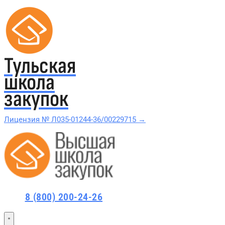
Тульская
школа
закупок
Лицензия № Л035-01244-36/00229715 →
Проверить в реестре Рособрнадзора →
Все курсы 44-ФЗ и 223-ФЗ
8 (800) 200-24-26
Курсы по 44-ФЗ
Курсы по 223-ФЗ
44-ФЗ и 223-ФЗ заказчикам