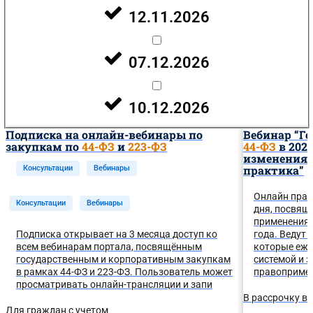
12.11.2026
07.12.2026
10.12.2026
Подписка на онлайн-вебинары по
Вебинар “Г
закупкам по
44-ФЗ
и
223-ФЗ
44-ФЗ
в 202
изменения 
практика”
Консультации
Вебинары
Онлайн прак
Консультации
Вебинары
дня, посвя
применения 
Подписка открывает на 3 месяца доступ ко
года. Ведут 
всем вебинарам портала, посвящённым
которые еже
государственным и корпоративным закупкам
системой и 
в рамках 44-ФЗ и 223-ФЗ. Пользователь может
правоприме
просматривать онлайн-трансляции и запи
В рассрочку в 
Для граждан с учетом