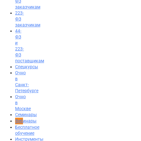
ФЗ
заказчикам
223-
ФЗ
заказчикам
44-
ФЗ
и
223-
ФЗ
поставщикам
Спецкурсы
Очно
в
Санкт-
Петербурге
Очно
в
Москве
Семинары
Вход на портал
Вебинары
Бесплатное
8 (800) 200-24-26
обучение
Инструменты