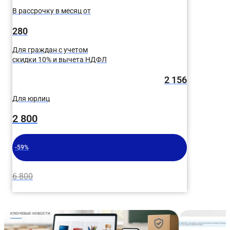
значимостью.
В рассрочку в месяц от
280
Для граждан с учетом
скидки 10% и вычета НДФЛ
2 156
Для юрлиц
2 800
-59%
6 800