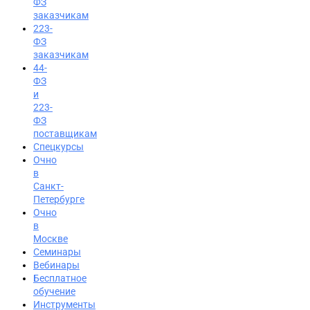
ФЗ
заказчикам
223-
ФЗ
заказчикам
44-
ФЗ
и
223-
ФЗ
поставщикам
Спецкурсы
Очно
в
Санкт-
Петербурге
Очно
в
Москве
Семинары
Вход на портал
Вебинары
Бесплатное
8 (800) 200-24-26
обучение
Инструменты