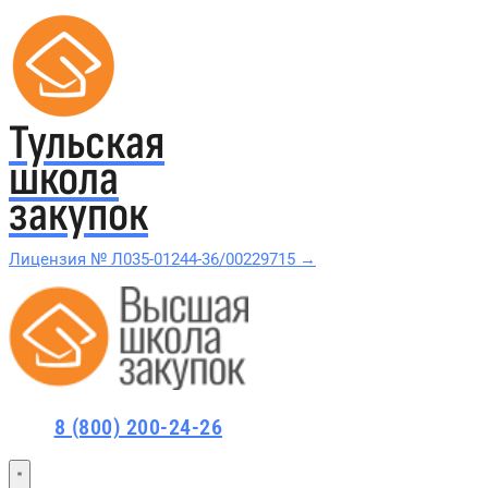
Тульская
школа
закупок
Лицензия № Л035-01244-36/00229715 →
Проверить в реестре Рособрнадзора →
Все курсы 44-ФЗ и 223-ФЗ
8 (800) 200-24-26
Курсы по 44-ФЗ
Курсы по 223-ФЗ
44-ФЗ и 223-ФЗ заказчикам