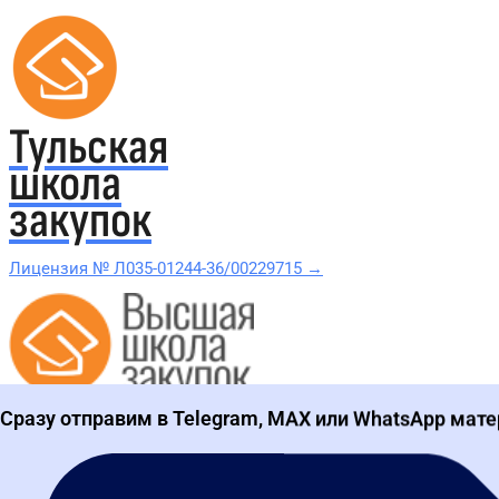
Тульская
школа
закупок
Лицензия № Л035-01244-36/00229715 →
Проверить в реестре Рособрнадзора →
Сразу отправим в Telegram, MAX или WhatsApp мате
Все курсы 44-ФЗ и 223-ФЗ
Курсы по 44-ФЗ
Курсы по 223-ФЗ