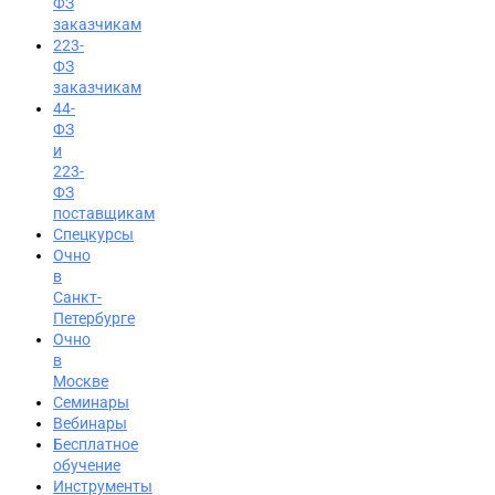
ФЗ
заказчикам
223-
ФЗ
заказчикам
44-
ФЗ
и
223-
ФЗ
поставщикам
Спецкурсы
Очно
в
Санкт-
Петербурге
Очно
в
Москве
Семинары
Вход на портал
Вебинары
Бесплатное
8 (800) 200-24-26
обучение
Инструменты