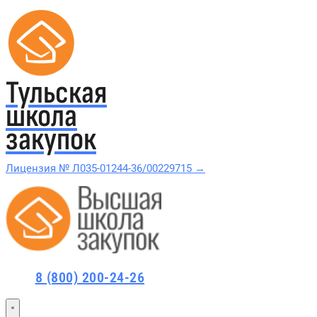
Тульская
школа
закупок
Лицензия № Л035-01244-36/00229715 →
Проверить в реестре Рособрнадзора →
Все курсы 44-ФЗ и 223-ФЗ
8 (800) 200-24-26
Курсы по 44-ФЗ
Курсы по 223-ФЗ
44-ФЗ и 223-ФЗ заказчикам