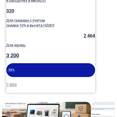
В рассрочку в месяц от
320
Для граждан с учетом
скидки 10% и вычета НДФЛ
2 464
Для юрлиц
3 200
-59%
7 800