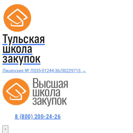
Тульская
школа
закупок
Лицензия № Л035-01244-36/00229715 →
Проверить в реестре Рособрнадзора →
Все курсы 44-ФЗ и 223-ФЗ
8 (800) 200-24-26
Курсы по 44-ФЗ
Курсы по 223-ФЗ
44-ФЗ и 223-ФЗ заказчикам