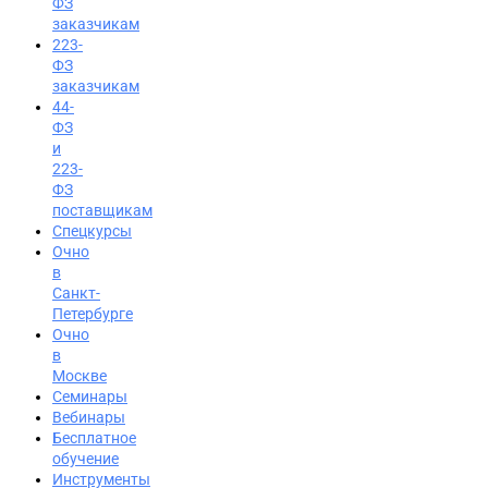
ФЗ
заказчикам
223-
ФЗ
заказчикам
44-
ФЗ
и
223-
ФЗ
поставщикам
Спецкурсы
Очно
в
Санкт-
Петербурге
Очно
в
Москве
Семинары
Вход на портал
Вебинары
Бесплатное
8 (800) 200-24-26
обучение
Инструменты