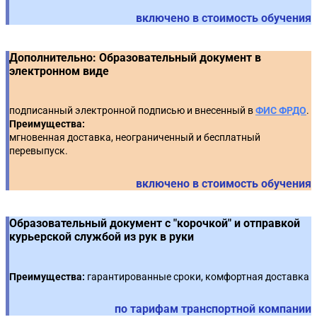
🔥 Практический кейс (видеоинструкция):
Тендер, Росэлторг, ТЭК-Торг)
18
включено в стоимость обучения
Размещение УПД в ЕИС
🔥 Практический кейс (видеоинструкция):
6
🔥 Практическое задание с использованием
Подписание контракта на ЭТП (РТС-Тендер,ТЭК-Торг)
Дополнительно: Образовательный документ в
19
Тренажера ЕИС*: Электронное актирование
электронном виде
подписанный электронной подписью и внесенный в
ФИС ФРДО
.
Преимущества:
мгновенная доставка, неограниченный и бесплатный
перевыпуск.
включено в стоимость обучения
Образовательный документ с "корочкой" и отправкой
курьерской службой из рук в руки
Преимущества:
гарантированные сроки, комфортная доставка
по тарифам транспортной компании