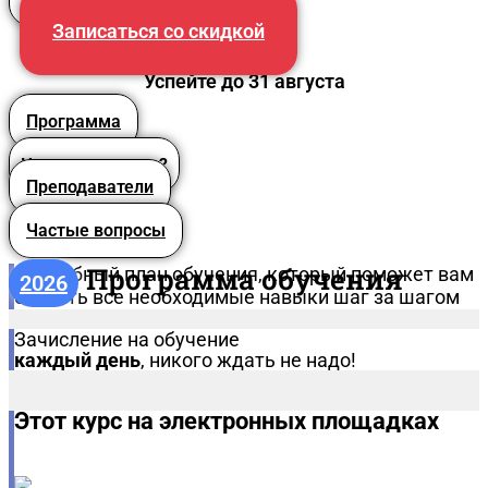
Записаться со скидкой
Успейте до 31 августа
Программа
Что вы получите?
Преподаватели
Частые вопросы
Программа обучения
Подробный план обучения, который поможет вам
2026
освоить все необходимые навыки шаг за шагом
Зачисление на обучение
каждый день
, никого ждать не надо!
Этот курс на электронных площадках