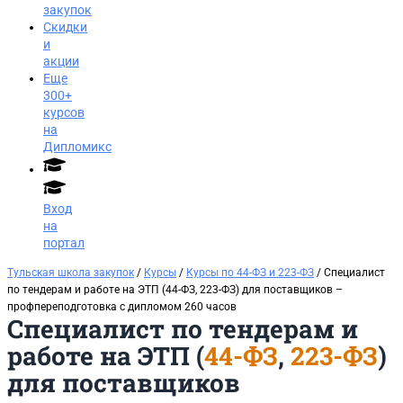
закупок
Скидки
и
акции
Еще
300+
курсов
на
Дипломикс
Вход
на
портал
Тульская школа закупок
/
Курсы
/
Курсы по 44-ФЗ и 223-ФЗ
/ Специалист
по тендерам и работе на ЭТП (44-ФЗ, 223-ФЗ) для поставщиков​ –
профпереподготовка с дипломом 260 часов
Специалист по тендерам и
работе на ЭТП (
44-ФЗ
,
223-ФЗ
)
для поставщиков
Заказать звонок